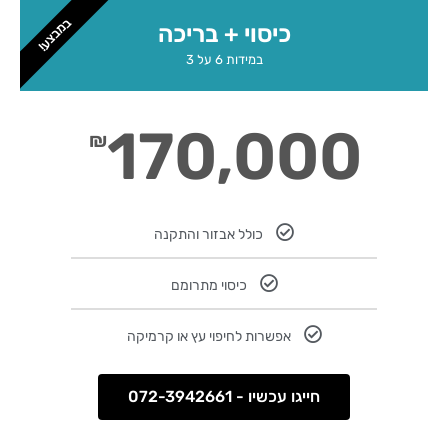
במבצע!
כיסוי + בריכה
במידות 6 על 3
170,000
₪
כולל אבזור והתקנה
כיסוי מתרומם
אפשרות לחיפוי עץ או קרמיקה
חייגו עכשיו - 072-3942661